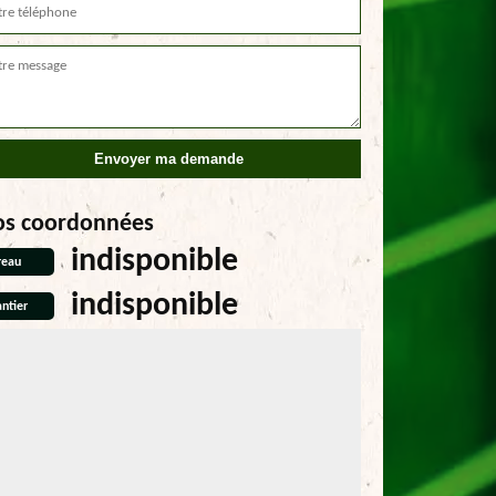
os coordonnées
indisponible
reau
indisponible
ntier