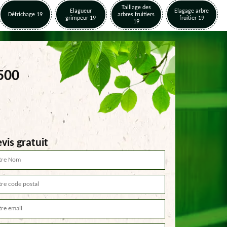
Taillage des
Elagueur
Elagage arbre
Défrichage 19
arbres fruitiers
grimpeur 19
fruitier 19
19
500
vis gratuit