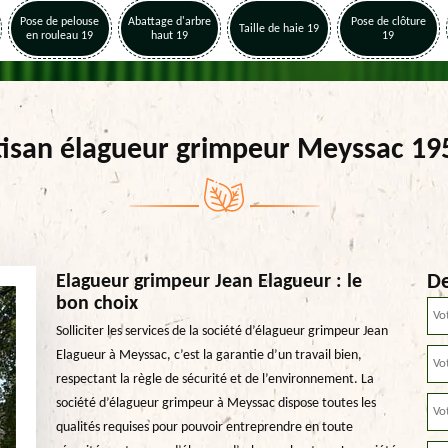
Pose de pelouse
Abattage d'arbre
Pose de clôture
Taille de haie 19
en rouleau 19
haut 19
19
tisan élagueur grimpeur Meyssac 19
De
Elagueur grimpeur Jean Elagueur : le
bon choix
Solliciter les services de la société d’élagueur grimpeur Jean
Elagueur à Meyssac, c’est la garantie d’un travail bien,
respectant la règle de sécurité et de l’environnement. La
société d’élagueur grimpeur à Meyssac dispose toutes les
qualités requises pour pouvoir entreprendre en toute