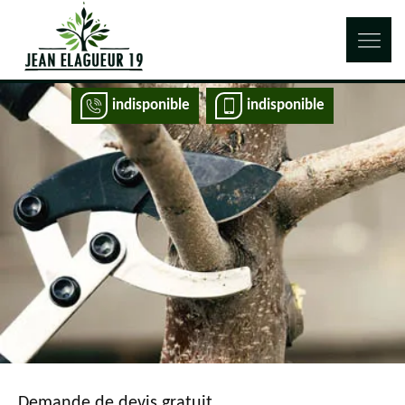
indisponible
indisponible
Demande de devis gratuit