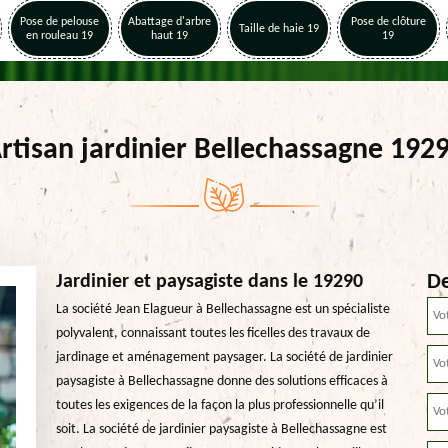
Pose de pelouse
Abattage d'arbre
Pose de clôture
Taille de haie 19
en rouleau 19
haut 19
19
rtisan jardinier Bellechassagne 192
De
Jardinier et paysagiste dans le 19290
La société Jean Elagueur à Bellechassagne est un spécialiste
polyvalent, connaissant toutes les ficelles des travaux de
jardinage et aménagement paysager. La société de jardinier
paysagiste à Bellechassagne donne des solutions efficaces à
toutes les exigences de la façon la plus professionnelle qu’il
soit. La société de jardinier paysagiste à Bellechassagne est