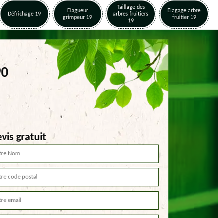
Taillage des
Elagueur
Elagage arbre
Défrichage 19
arbres fruitiers
grimpeur 19
fruitier 19
19
90
vis gratuit