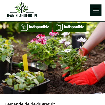
indisponible
indisponible
Demande de devis gratuit