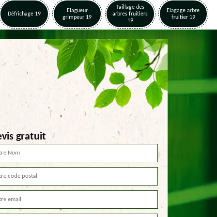
Taillage des
Elagueur
Elagage arbre
Défrichage 19
arbres fruitiers
grimpeur 19
fruitier 19
19
vis gratuit