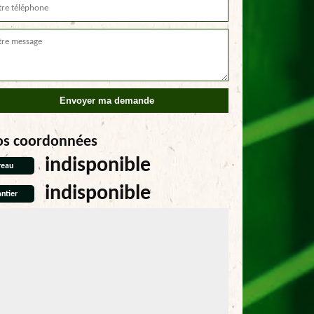
os coordonnées
indisponible
reau
indisponible
ntier