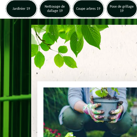
Nettoyage de
Pose de grillage
Jardinier 19
Coupe arbres 19
dallage 19
19