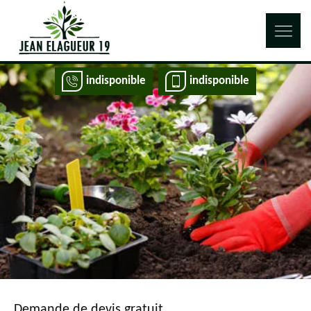
indisponible
indisponible
Demande de devis gratuit