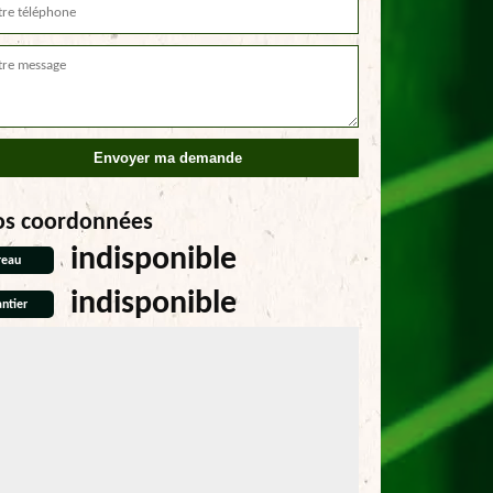
os coordonnées
indisponible
reau
indisponible
ntier