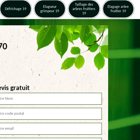
Taillage des
Elagueur
Elagage arbre
Défrichage 19
arbres fruitiers
grimpeur 19
fruitier 19
19
70
vis gratuit