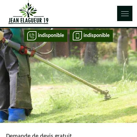
indisponible
indisponible
Demande de devis gratuit