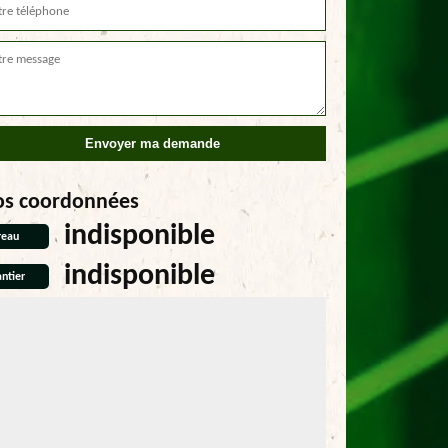
os coordonnées
indisponible
reau
indisponible
ntier