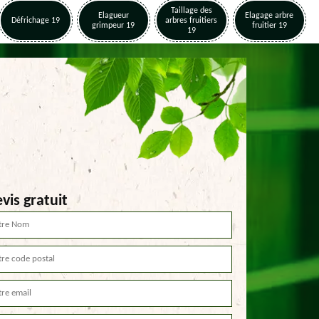
Taillage des
Elagueur
Elagage arbre
Défrichage 19
arbres fruitiers
grimpeur 19
fruitier 19
19
vis gratuit