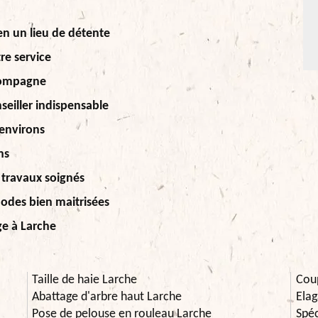
en un lieu de détente
re service
ccompagne
seiller indispensable
 environs
ns
 travaux soignés
hodes bien maitrisées
ge à Larche
Taille de haie Larche
Cou
Abattage d'arbre haut Larche
Elag
Pose de pelouse en rouleau Larche
Spéc