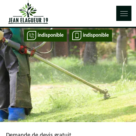
indisponible
indisponible
Demande de devis gratuit