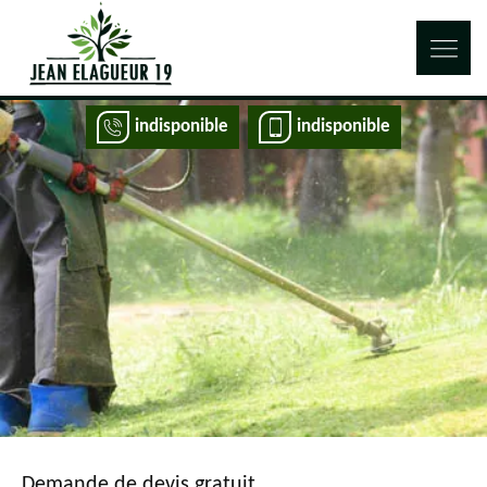
indisponible
indisponible
Demande de devis gratuit