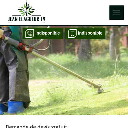
indisponible
indisponible
Demande de devis gratuit