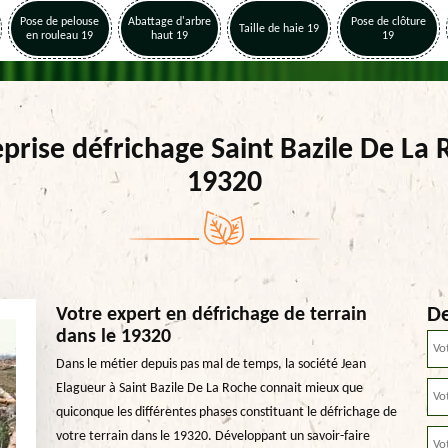
Pose de pelouse
Abattage d'arbre
Pose de clôture
Taille de haie 19
en rouleau 19
haut 19
19
prise défrichage Saint Bazile De La
19320
De
Votre expert en défrichage de terrain
dans le 19320
Dans le métier depuis pas mal de temps, la société Jean
Elagueur à Saint Bazile De La Roche connait mieux que
quiconque les différentes phases constituant le défrichage de
votre terrain dans le 19320. Développant un savoir-faire