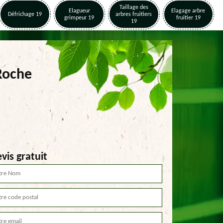
Taillage des
Elagueur
Elagage arbre
Défrichage 19
arbres fruitiers
grimpeur 19
fruitier 19
19
 Roche
vis gratuit