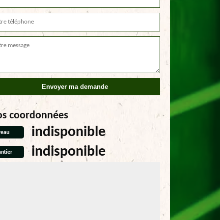
os coordonnées
indisponible
reau
indisponible
ntier