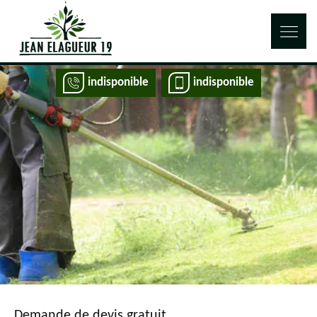
indisponible
indisponible
Demande de devis gratuit