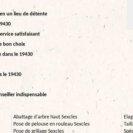
 en un lieu de détente
19430
ervice satisfaisant
le bon choix
e dans le 19430
s le 19430
nseiller indispensable
Abattage d'arbre haut Sexcles
Elag
Pose de pelouse en rouleau Sexcles
Tail
Pose de grillage Sexcles
Spéc