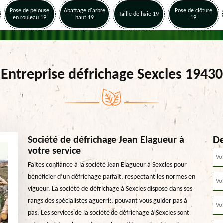
Pose de pelouse
Abattage d'arbre
Pose de clôture
Taille de haie 19
en rouleau 19
haut 19
19
Entreprise défrichage Sexcles 19430
De
Société de défrichage Jean Elagueur à
votre service
Faites confiance à la société Jean Elagueur à Sexcles pour
bénéficier d’un défrichage parfait, respectant les normes en
vigueur. La société de défrichage à Sexcles dispose dans ses
rangs des spécialistes aguerris, pouvant vous guider pas à
pas. Les services de la société de défrichage à Sexcles sont