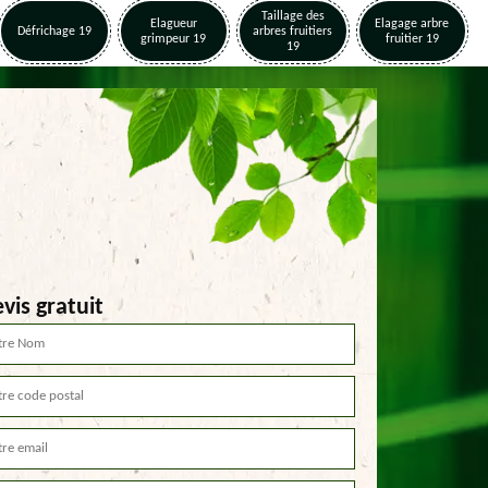
Taillage des
Elagueur
Elagage arbre
Défrichage 19
arbres fruitiers
grimpeur 19
fruitier 19
19
vis gratuit