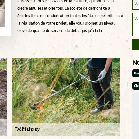
adressés à tous les novices en la matière, qui ont besoin
d’être aiguillés et orientés. La société de défrichage à
Sexcles tient en considération toutes les étapes essentielles à
la réalisation de votre projet, elle vous promet un niveau
élevé de qualité de service, du début jusqu’à la fin.
N
Bu
Cha