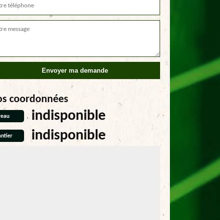
os coordonnées
indisponible
reau
indisponible
ntier