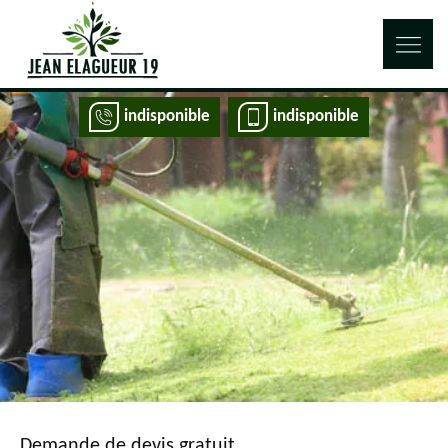
indisponible
indisponible
Demande de devis gratuit