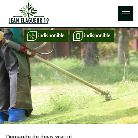
indisponible
indisponible
Demande de devis gratuit