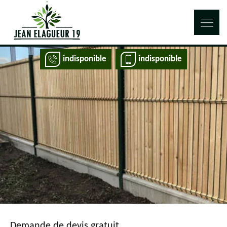
indisponible
indisponible
Demande de devis gratuit