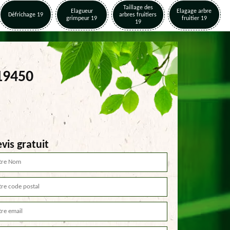
Taillage des
Elagueur
Elagage arbre
Défrichage 19
arbres fruitiers
grimpeur 19
fruitier 19
19
19450
vis gratuit