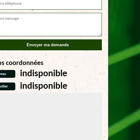
os coordonnées
indisponible
reau
indisponible
ntier