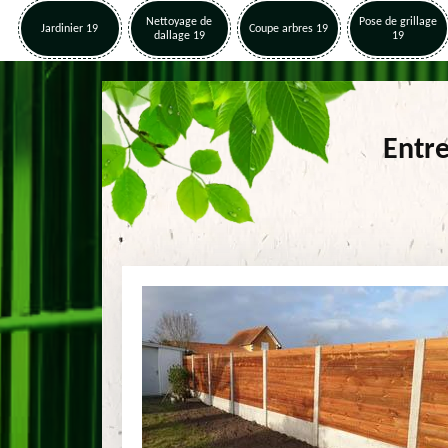
Nettoyage de
Pose de grillage
Jardinier 19
Coupe arbres 19
dallage 19
19
Entr