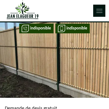
indisponible
indisponible
Demande de devis gratuit