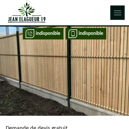
indisponible
indisponible
Demande de devis gratuit