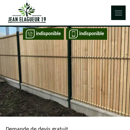
indisponible
indisponible
Demande de devis gratuit