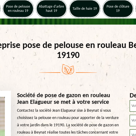
Pose de pelouse
Abattage d'arbre
Pose de clôture
Taille de haie 19
en rouleau 19
haut 19
19
eprise pose de pelouse en rouleau B
19190
De
Société de pose de gazon en rouleau
Jean Elagueur se met à votre service
Contactez la société Jean Elagueur sise à Beynat si vous
choisissez la pelouse en rouleau pour apporter de la verdure
à votre jardin dans le 19190. La société de pose de gazon en
rouleau à Beynat réalise toutes les tâches concernant votre