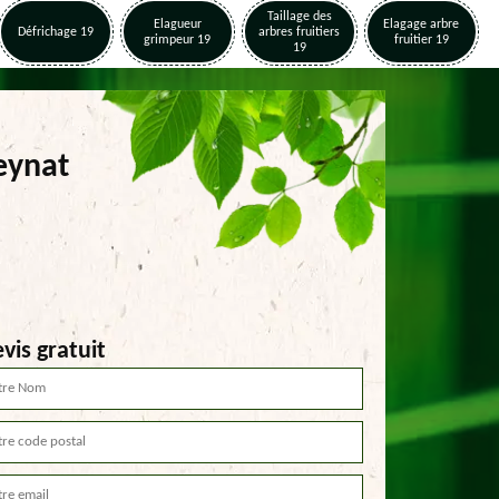
Taillage des
Elagueur
Elagage arbre
Défrichage 19
arbres fruitiers
grimpeur 19
fruitier 19
19
eynat
vis gratuit