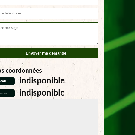
os coordonnées
indisponible
reau
indisponible
ntier