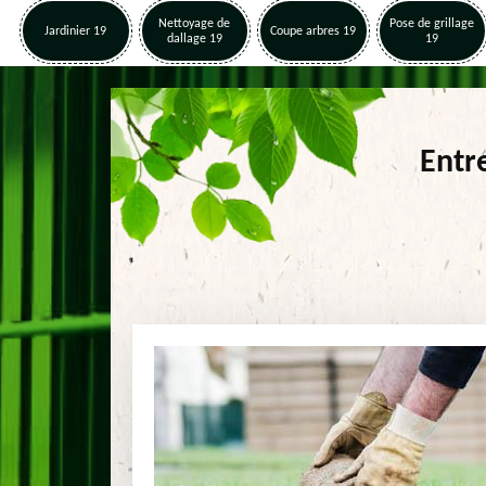
Nettoyage de
Pose de grillage
Jardinier 19
Coupe arbres 19
dallage 19
19
Entr