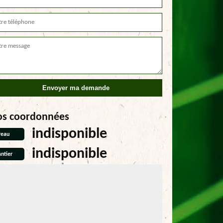
os coordonnées
indisponible
reau
indisponible
ntier