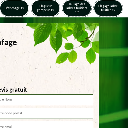
Taillage des
Elagueur
Elagage arbre
Défrichage 19
arbres fruitiers
grimpeur 19
fruitier 19
19
afage
vis gratuit