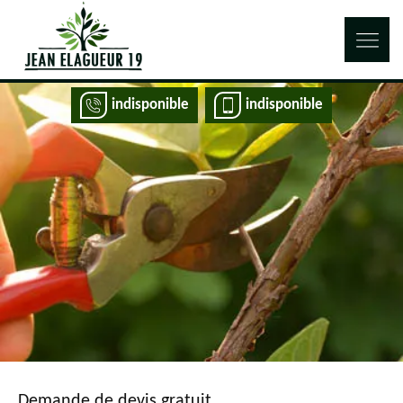
indisponible
indisponible
Demande de devis gratuit