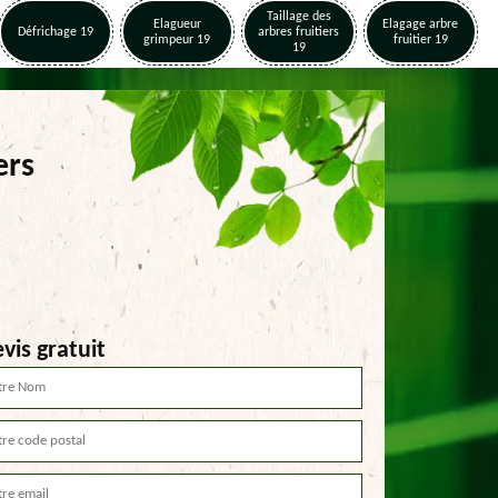
Taillage des
Elagueur
Elagage arbre
Défrichage 19
arbres fruitiers
grimpeur 19
fruitier 19
19
ers
vis gratuit