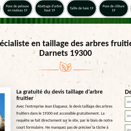
Pose de pelouse
Abattage d'arbre
Pose de clôture
Taille de haie 19
en rouleau 19
haut 19
19
écialiste en taillage des arbres fruiti
Darnets 19300
De
La gratuité du devis taillage d’arbre
fruitier
Avec l’entreprise Jean Elagueur, le devis taillage des arbres
fruitiers dans le 19300 est accessible gratuitement. La
requête se fait directement sur le site, par le biais de notre
court formulaire. Ne manquez pas de préciser la tâche à