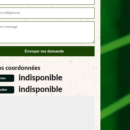
os coordonnées
indisponible
reau
indisponible
ntier