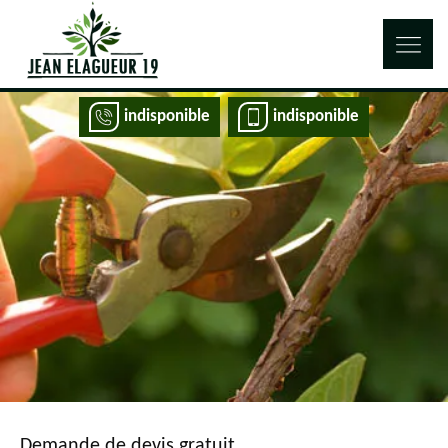
indisponible
indisponible
Demande de devis gratuit