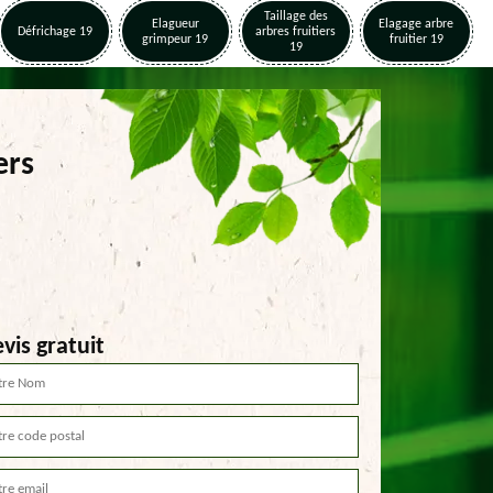
Taillage des
Elagueur
Elagage arbre
Défrichage 19
arbres fruitiers
grimpeur 19
fruitier 19
19
ers
vis gratuit