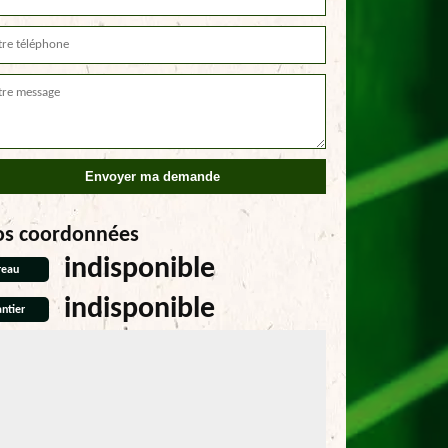
os coordonnées
indisponible
reau
indisponible
ntier