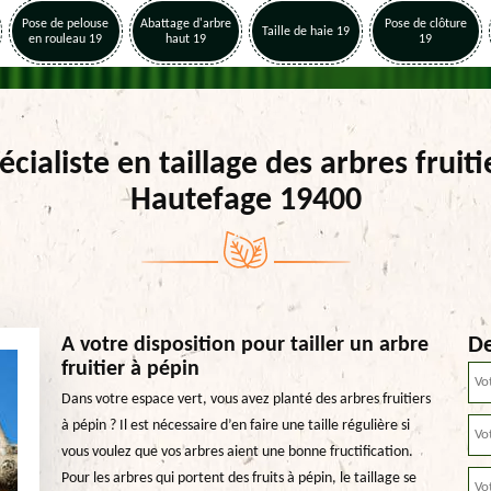
Pose de pelouse
Abattage d'arbre
Pose de clôture
Taille de haie 19
en rouleau 19
haut 19
19
écialiste en taillage des arbres fruiti
Hautefage 19400
De
A votre disposition pour tailler un arbre
fruitier à pépin
Dans votre espace vert, vous avez planté des arbres fruitiers
à pépin ? Il est nécessaire d’en faire une taille régulière si
vous voulez que vos arbres aient une bonne fructification.
Pour les arbres qui portent des fruits à pépin, le taillage se