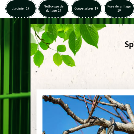
Nettoyage de
Pose de grillage
Jardinier 19
Coupe arbres 19
dallage 19
19
Sp