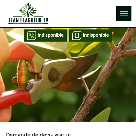
indisponible
indisponible
Demande de devis gratuit