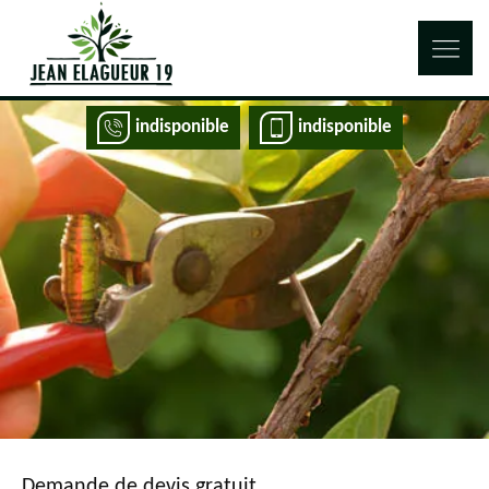
indisponible
indisponible
Demande de devis gratuit