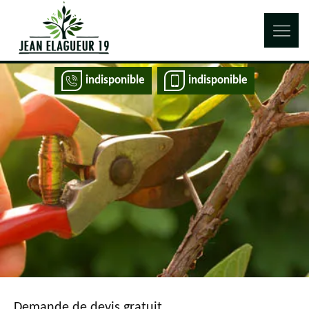
indisponible
indisponible
Demande de devis gratuit