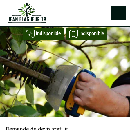
indisponible
indisponible
Demande de devis gratuit