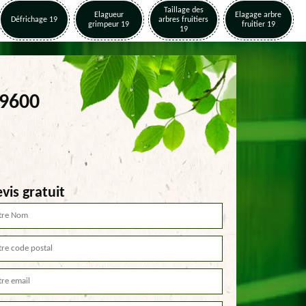
Taillage des
Elagueur
Elagage arbre
Défrichage 19
arbres fruitiers
grimpeur 19
fruitier 19
19
19600
vis gratuit