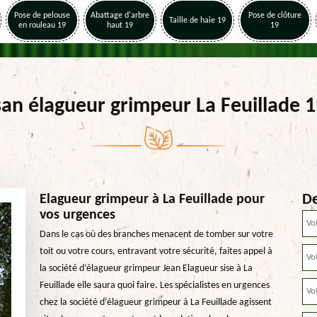
Pose de pelouse
Abattage d'arbre
Pose de clôture
Taille de haie 19
en rouleau 19
haut 19
19
san élagueur grimpeur La Feuillade 
De
Elagueur grimpeur à La Feuillade pour
vos urgences
Dans le cas où des branches menacent de tomber sur votre
toit ou votre cours, entravant votre sécurité, faites appel à
la société d’élagueur grimpeur Jean Elagueur sise à La
Feuillade elle saura quoi faire. Les spécialistes en urgences
chez la société d’élagueur grimpeur à La Feuillade agissent