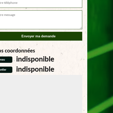
os coordonnées
indisponible
reau
indisponible
ntier