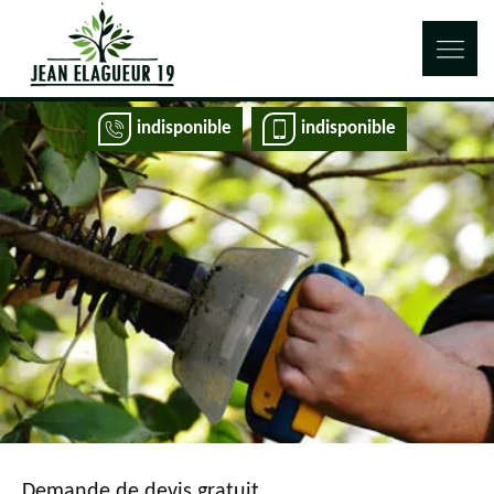
indisponible
indisponible
Demande de devis gratuit