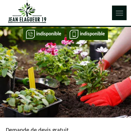
indisponible
indisponible
Demande de devis gratuit