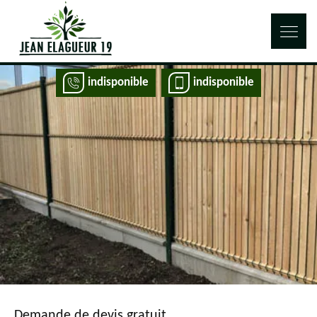
indisponible
indisponible
Demande de devis gratuit