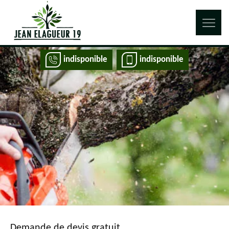
indisponible
indisponible
Demande de devis gratuit