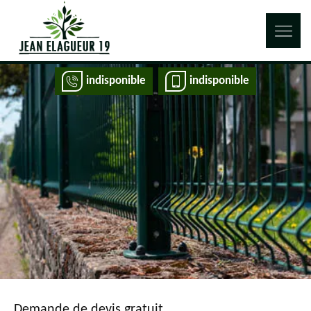
indisponible
indisponible
Demande de devis gratuit