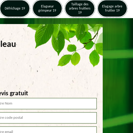
Taillage des
Elagueur
Elagage arbre
Défrichage 19
arbres fruitiers
grimpeur 19
fruitier 19
19
pleau
vis gratuit