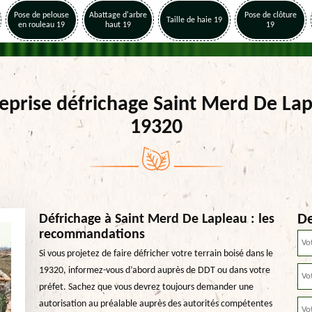
Pose de pelouse
Abattage d'arbre
Pose de clôture
Taille de haie 19
en rouleau 19
haut 19
19
eprise défrichage Saint Merd De La
19320
De
Défrichage à Saint Merd De Lapleau : les
recommandations
Si vous projetez de faire défricher votre terrain boisé dans le
19320, informez-vous d’abord auprès de DDT ou dans votre
préfet. Sachez que vous devrez toujours demander une
autorisation au préalable auprès des autorités compétentes