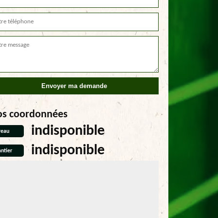
os coordonnées
indisponible
reau
indisponible
ntier