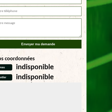
os coordonnées
indisponible
reau
indisponible
ntier