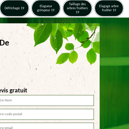
Taillage des
Elagueur
Elagage arbre
Défrichage 19
arbres fruitiers
grimpeur 19
fruitier 19
19
 De
vis gratuit