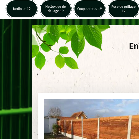
Nettoyage de
Pose de grillage
Jardinier 19
Coupe arbres 19
dallage 19
19
En