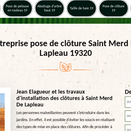
Pose de pelouse
Abattage d'arbre
Pose de clôture
Taille de haie 19
en rouleau 19
haut 19
19
treprise pose de clôture Saint Merd
Lapleau 19320
De
Jean Elagueur et les travaux
d'installation des clôtures à Saint Merd
De Lapleau
Les personnes malveillantes peuvent s'introduire dans les
jardins. En effet, il est possible d'éviter les soucis en réalisant
des types de mise en place des clôtures. Afin de procéder à