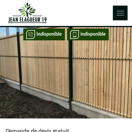
indisponible
indisponible
Demande de devis gratuit