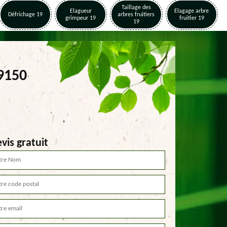
Taillage des
Elagueur
Elagage arbre
Défrichage 19
arbres fruitiers
grimpeur 19
fruitier 19
19
19150
vis gratuit