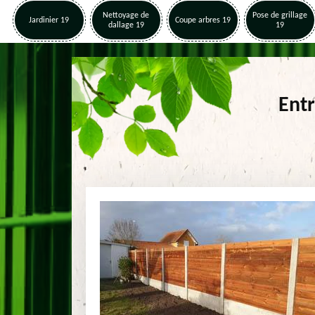
Nettoyage de
Pose de grillage
Jardinier 19
Coupe arbres 19
dallage 19
19
Entr