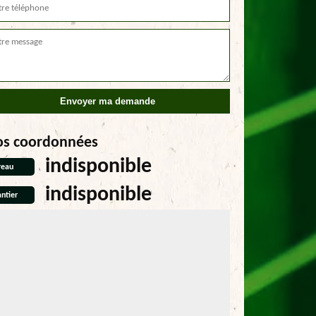
os coordonnées
indisponible
reau
indisponible
ntier