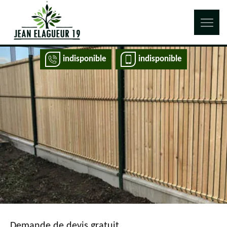
indisponible
indisponible
Demande de devis gratuit