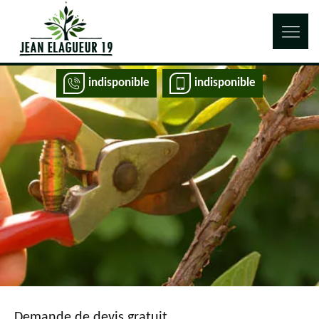
indisponible
indisponible
Demande de devis gratuit