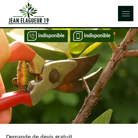
indisponible
indisponible
Demande de devis gratuit