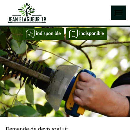
indisponible
indisponible
Demande de devis gratuit